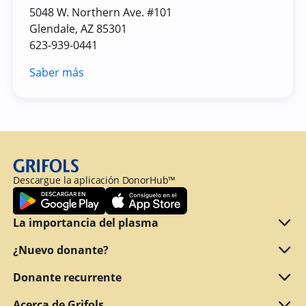
5048 W. Northern Ave. #101
Glendale, AZ 85301
623-939-0441
Saber más
Descargue la aplicación DonorHub™
La importancia del plasma
Qué es el plasma
¿Nuevo donante?
Motivos para donar
¿Cumple los requisitos para donar?
Donante recurrente
Por qué ofrecemos una retribución
¿Qué documentos debe presentar?
Refer a friend
Acerca de Grifols