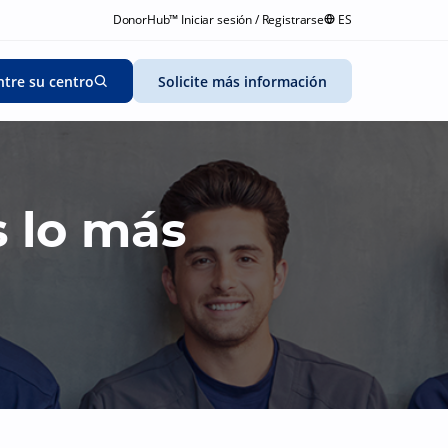
DonorHub™ Iniciar sesión / Registrarse
ES
tre su centro
Solicite más información
s lo más