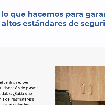
lo que hacemos para garan
altos estándares de segur
el centro reciben
 su donación de plasma
adable. ¿Sabía que
mia de Plasmaféresis
iza que todos los