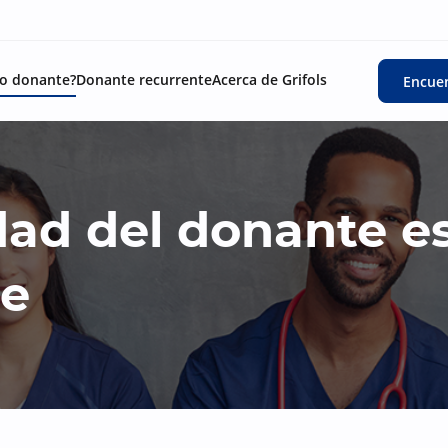
o donante?
Donante recurrente
Acerca de Grifols
Encuen
dad del donante e
te