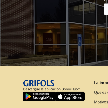
La imp
Descargue la aplicación DonorHub™
Qué es 
Motivos