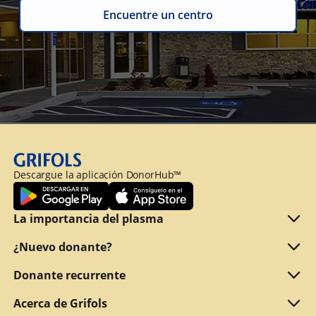
Encuentre un centro
Descargue la aplicación DonorHub™
La importancia del plasma
Qué es el plasma
¿Nuevo donante?
Motivos para donar
¿Cumple los requisitos para donar?
Donante recurrente
Por qué ofrecemos una retribución
¿Qué documentos debe presentar?
Refer a friend
Acerca de Grifols