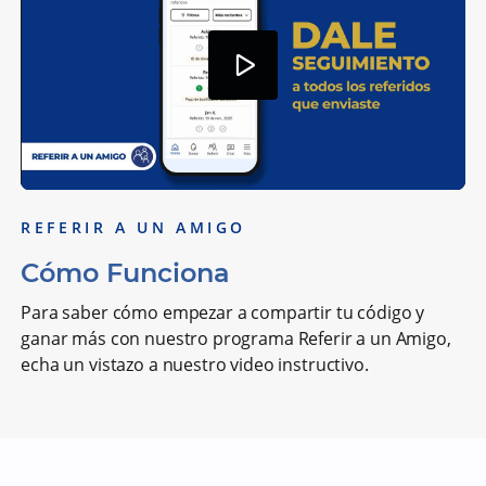
P
l
REFERIR A UN AMIGO
a
Cómo Funciona
y
Para saber cómo empezar a compartir tu código y
ganar más con nuestro programa Referir a un Amigo,
echa un vistazo a nuestro video instructivo.
V
i