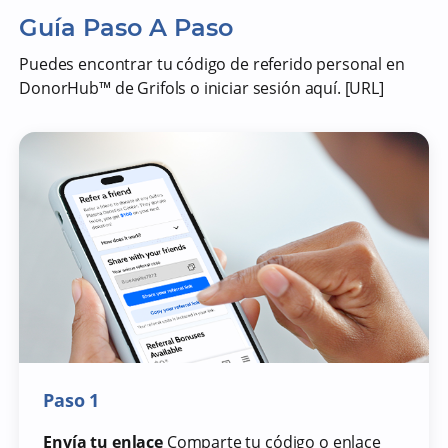
Guía Paso A Paso
d
Puedes encontrar tu código de referido personal en
DonorHub™ de Grifols o iniciar sesión aquí. [URL]
e
o
Paso 1
Envía tu enlace
Comparte tu código o enlace