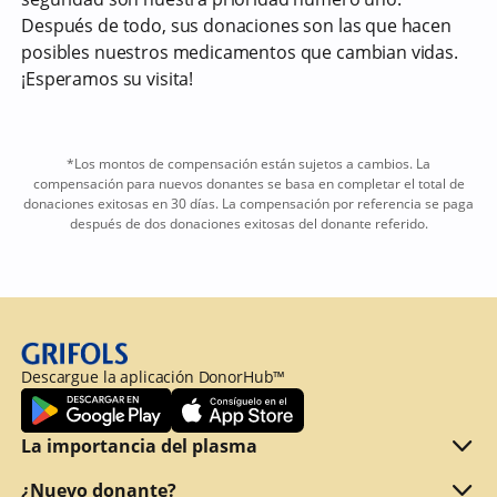
Después de todo, sus donaciones son las que hacen
posibles nuestros medicamentos que cambian vidas.
¡Esperamos su visita!
*Los montos de compensación están sujetos a cambios. La
compensación para nuevos donantes se basa en completar el total de
donaciones exitosas en 30 días. La compensación por referencia se paga
después de dos donaciones exitosas del donante referido.
Descargue la aplicación DonorHub™
La importancia del plasma
Qué es el plasma
¿Nuevo donante?