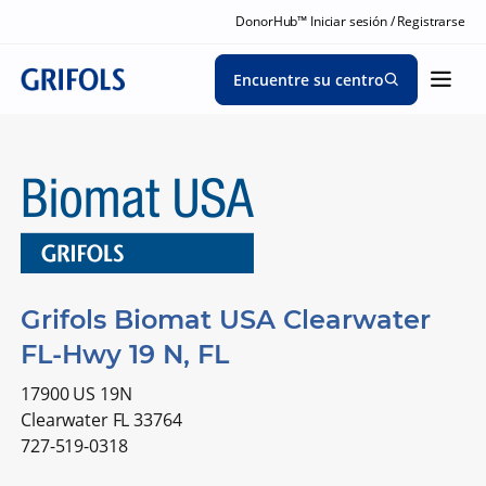
DonorHub™ Iniciar sesión / Registrarse
Encuentre su centro
Grifols Biomat USA Clearwater
FL-Hwy 19 N, FL
17900 US 19N
Clearwater FL 33764
727-519-0318