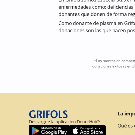
enfermedades como: deficiencias i
donantes que donen de forma reg
Como donante de plasma en Grifol
donaciones son las que hacen pos
*Los montos de compensa
donaciones exitosas en 3
La imp
Descargue la aplicación DonorHub™
Qué es 