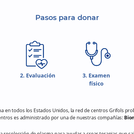
Pasos para donar
2. Evaluación
3. Examen
físico
a en todos los Estados Unidos, la red de centros Grifols p
centros es administrado por una de nuestras compañías:
Biom
.
la recolección de plasma para ayudar a crear terapias que sa