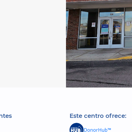
ntes
Este centro ofrece:
DonorHub™