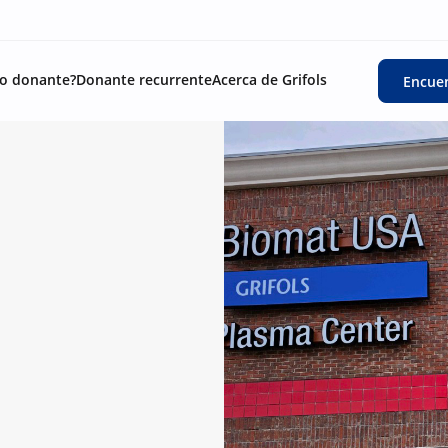
o donante?
Donante recurrente
Acerca de Grifols
Encuen