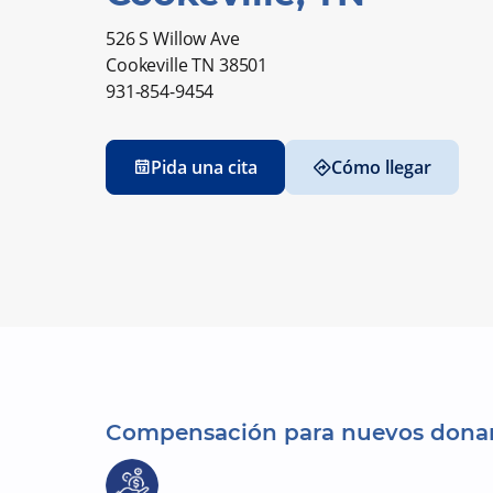
526 S Willow Ave
Cookeville TN 38501
931-854-9454
Pida una cita
Cómo llegar
Compensación para nuevos dona