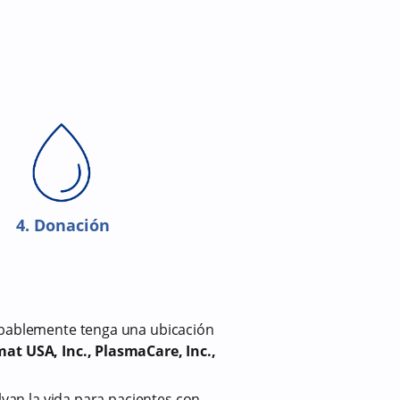
4. Donación
robablemente tenga una ubicación
at USA, Inc., PlasmaCare, Inc.,
lvan la vida para pacientes con