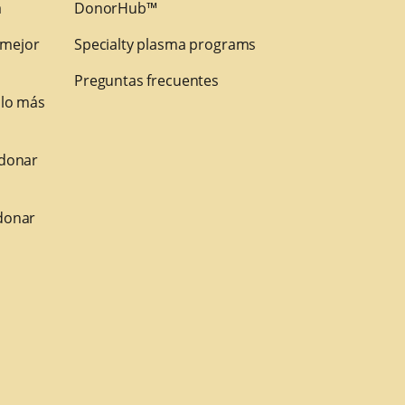
a
DonorHub™
 mejor
Specialty plasma programs
Preguntas frecuentes
 lo más
 donar
donar