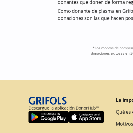
donantes que donen de forma reg
Como donante de plasma en Grifol
donaciones son las que hacen pos
*Los montos de compensa
donaciones exitosas en 3
La imp
Descargue la aplicación DonorHub™
Qué es 
Motivos