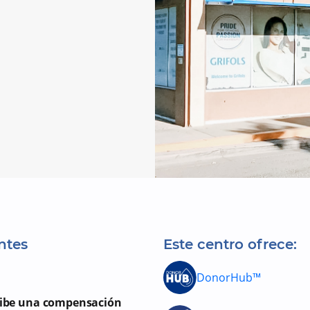
ntes
Este centro ofrece:
DonorHub™
cibe una compensación