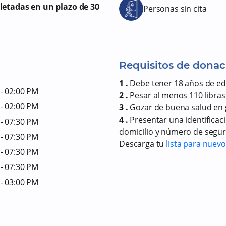
letadas en un plazo de 30
Personas sin cita
Requisitos de donac
1 .
Debe tener 18 años de e
- 02:00 PM
2 .
Pesar al menos 110 libras
- 02:00 PM
3 .
Gozar de buena salud en 
4 .
Presentar una identificac
- 07:30 PM
domicilio y número de seguro
- 07:30 PM
Descarga tu
lista para nuev
- 07:30 PM
- 07:30 PM
- 03:00 PM