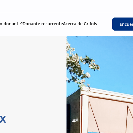
o donante?
Donante recurrente
Acerca de Grifols
Encuen
TX