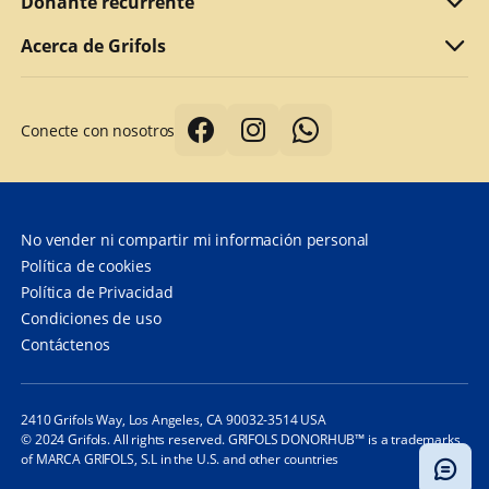
Motivos para donar
¿Cumple los requisitos para donar?
Donante recurrente
Por qué ofrecemos una retribución
¿Qué documentos debe presentar?
Refer a friend
Acerca de Grifols
Primera donación de plasma
Siguientes donaciones
Acerca de Grifols
Conecte con nosotros
Recomendaciones para una mejor donación
DonorHub™
Corporate Affairs
La seguridad del donante es lo más importante
Specialty plasma programs
Grifols
¿Cuánto tiempo se tarda en donar plasma?
Preguntas frecuentes
Contáctenos
No vender ni compartir mi información personal
¿Con qué frecuencia puedo donar plasma?
Política de cookies
Política de Privacidad
Preguntas frecuentes
Condiciones de uso
Contáctenos
2410 Grifols Way, Los Angeles, CA 90032-3514 USA
© 2024 Grifols. All rights reserved. GRIFOLS DONORHUB™ is a trademarks
of MARCA GRIFOLS, S.L in the U.S. and other countries