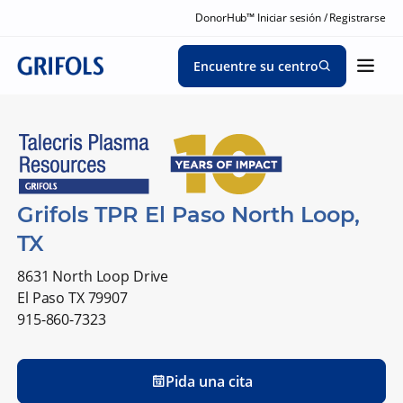
DonorHub™ Iniciar sesión / Registrarse
Encuentre su centro
Grifols TPR El Paso North Loop,
TX
8631 North Loop Drive
El Paso TX 79907
915-860-7323
Pida una cita