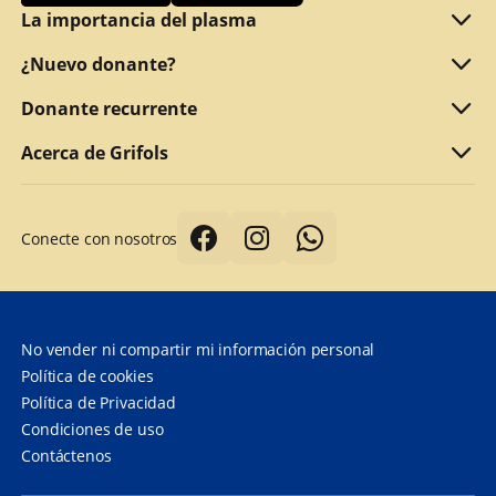
La importancia del plasma
Qué es el plasma
¿Nuevo donante?
Motivos para donar
¿Cumple los requisitos para donar?
Donante recurrente
Por qué ofrecemos una retribución
¿Qué documentos debe presentar?
Refer a friend
Acerca de Grifols
Primera donación de plasma
Siguientes donaciones
Acerca de Grifols
Conecte con nosotros
Recomendaciones para una mejor donación
DonorHub™
Corporate Affairs
La seguridad del donante es lo más importante
Specialty plasma programs
Grifols
¿Cuánto tiempo se tarda en donar plasma?
Preguntas frecuentes
Contáctenos
No vender ni compartir mi información personal
¿Con qué frecuencia puedo donar plasma?
Política de cookies
Política de Privacidad
Preguntas frecuentes
Condiciones de uso
Contáctenos