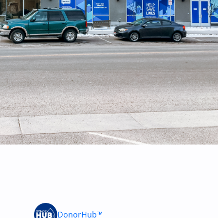
DonorHub™