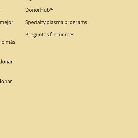
a
DonorHub™
 mejor
Specialty plasma programs
Preguntas frecuentes
 lo más
 donar
donar