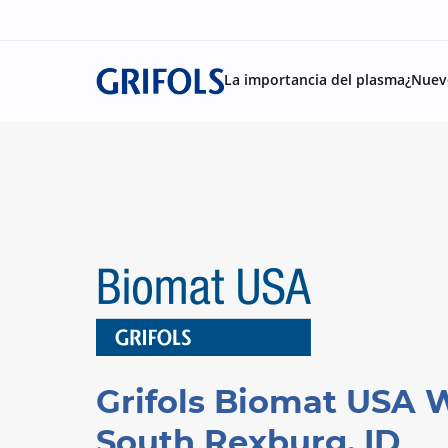
La importancia del plasma
¿Nuev
Grifols Biomat USA 
South Rexburg, ID