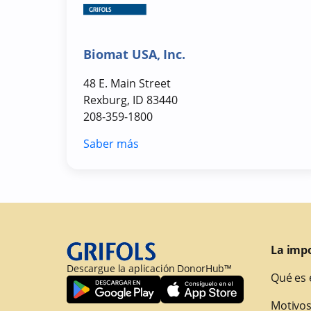
Biomat USA, Inc.
48 E. Main Street
Rexburg, ID 83440
208-359-1800
Saber más
La imp
Descargue la aplicación DonorHub™
Qué es 
Motivos