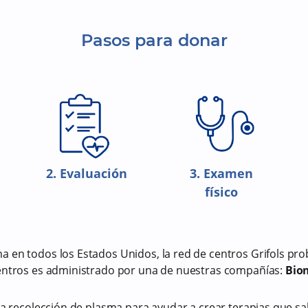
Pasos para donar
2. Evaluación
3. Examen
físico
a en todos los Estados Unidos, la red de centros Grifols p
centros es administrado por una de nuestras compañías:
Biom
.
la recolección de plasma para ayudar a crear terapias que sa