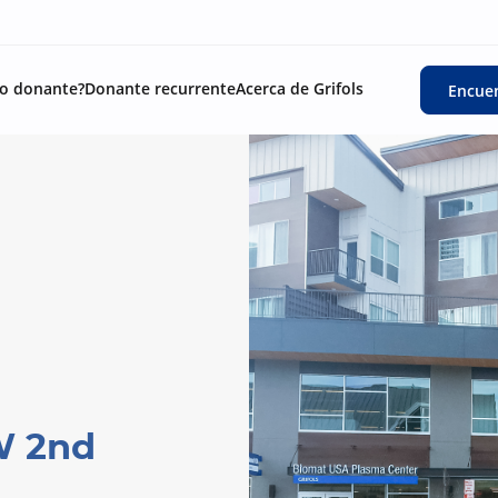
o donante?
Donante recurrente
Acerca de Grifols
Encuen
W 2nd