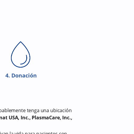
4. Donación
robablemente tenga una ubicación
at USA, Inc., PlasmaCare, Inc.,
lvan la vida para pacientes con