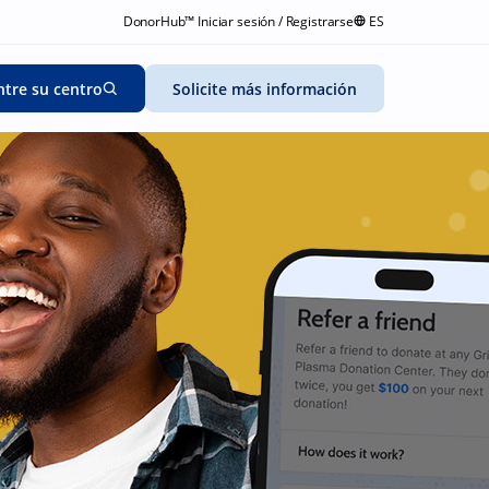
DonorHub™ Iniciar sesión / Registrarse
ES
tre su centro
Solicite más información