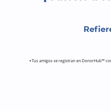
Refier
•
Tus amigos se registran en DonorHub™ con 