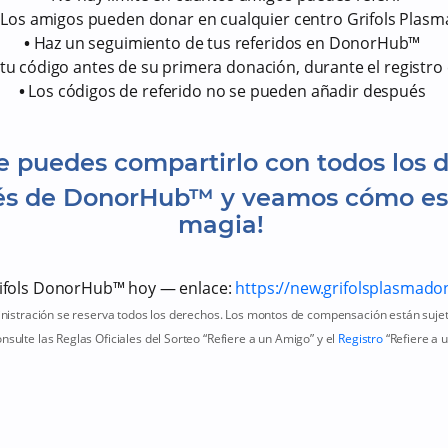
•
Los amigos pueden donar en cualquier centro Grifols Plas
•
Haz un seguimiento de tus referidos en DonorHub™
r tu código antes de su primera donación, durante el regis
•
Los códigos de referido no se pueden añadir después
 puedes compartirlo con todos los d
vés de DonorHub™ y veamos cómo esa 
magia!
ifols DonorHub™ hoy — enlace:
https://new.grifolsplasmad
nistración se reserva todos los derechos. Los montos de compensación están sujet
nsulte las Reglas Oficiales del Sorteo “Refiere a un Amigo” y el
Registro
“Refiere a 