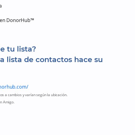
ma
tro en DonorHub™
e tu lista?
lista de contactos hace su
onorhub.com/
os a cambios y varían según la ubicación.
un Amigo.