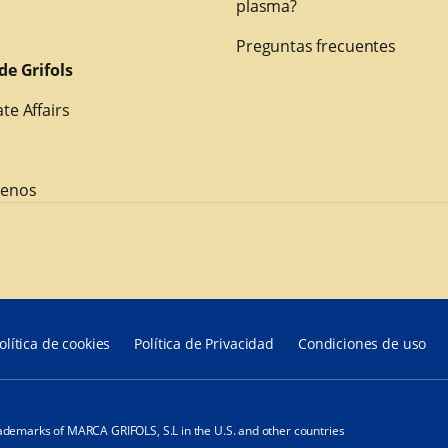
plasma?
Preguntas frecuentes
de Grifols
te Affairs
tenos
olítica de cookies
Política de Privacidad
Condiciones de uso
ademarks of MARCA GRIFOLS, S.L in the U.S. and other countries