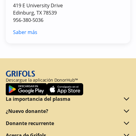
419 E University Drive
Edinburg, TX 78539
956-380-5036
Saber más
Descargue la aplicación DonorHub™
La importancia del plasma
Qué es el plasma
¿Nuevo donante?
Motivos para donar
¿Cumple los requisitos para donar?
Donante recurrente
Por qué ofrecemos una retribución
¿Qué documentos debe presentar?
Refer a friend
Acerca de Grifols