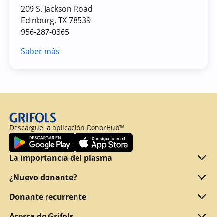
209 S. Jackson Road
Edinburg, TX 78539
956-287-0365
Saber más
Descargue la aplicación DonorHub™
La importancia del plasma
Qué es el plasma
¿Nuevo donante?
Motivos para donar
¿Cumple los requisitos para donar?
Donante recurrente
Por qué ofrecemos una retribución
¿Qué documentos debe presentar?
Refer a friend
Acerca de Grifols